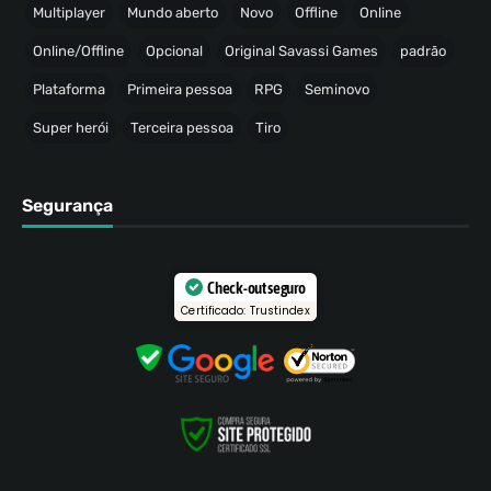
Multiplayer
Mundo aberto
Novo
Offline
Online
Online/Offline
Opcional
Original Savassi Games
padrão
Plataforma
Primeira pessoa
RPG
Seminovo
Super herói
Terceira pessoa
Tiro
Segurança
Check-out seguro
Certificado: Trustindex