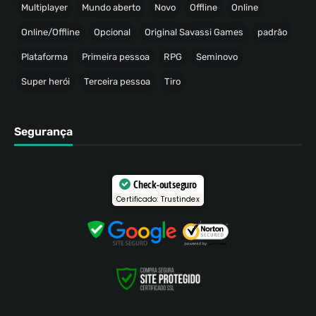
Multiplayer
Mundo aberto
Novo
Offline
Online
Online/Offline
Opcional
Original Savassi Games
padrão
Plataforma
Primeira pessoa
RPG
Seminovo
Super herói
Terceira pessoa
Tiro
Segurança
Check-out seguro
Certificado: Trustindex