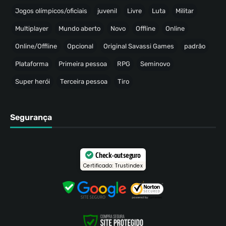
Jogos olímpicos/oficiais
juvenil
Livre
Luta
Militar
Multiplayer
Mundo aberto
Novo
Offline
Online
Online/Offline
Opcional
Original Savassi Games
padrão
Plataforma
Primeira pessoa
RPG
Seminovo
Super herói
Terceira pessoa
Tiro
Segurança
Check-out seguro
Certificado: Trustindex