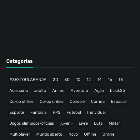
Categorias
#SEXTOULARANJA
2D
3D
10
12
14
16
18
Acessório
adulto
Anime
Aventura
Ação
black25
Co-op offline
Co-op online
Console
Corrida
Espacial
Esporte
Fantasia
FPS
Futebol
Individual
Jogos olímpicos/oficiais
juvenil
Livre
Luta
Militar
Multiplayer
Mundo aberto
Novo
Offline
Online