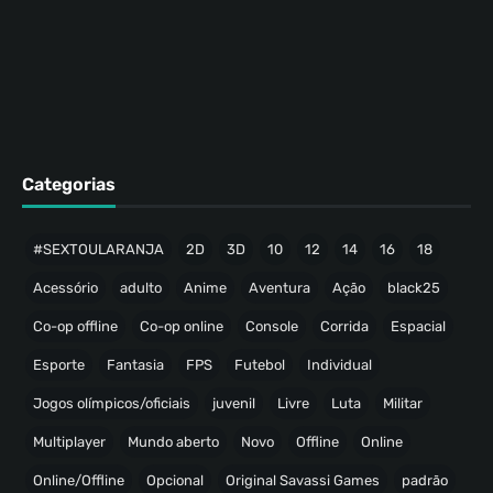
Categorias
#SEXTOULARANJA
2D
3D
10
12
14
16
18
Acessório
adulto
Anime
Aventura
Ação
black25
Co-op offline
Co-op online
Console
Corrida
Espacial
Esporte
Fantasia
FPS
Futebol
Individual
Jogos olímpicos/oficiais
juvenil
Livre
Luta
Militar
Multiplayer
Mundo aberto
Novo
Offline
Online
Online/Offline
Opcional
Original Savassi Games
padrão