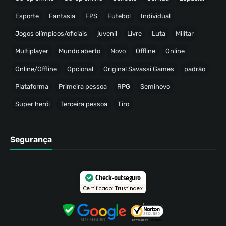
Esporte
Fantasia
FPS
Futebol
Individual
Jogos olímpicos/oficiais
juvenil
Livre
Luta
Militar
Multiplayer
Mundo aberto
Novo
Offline
Online
Online/Offline
Opcional
Original Savassi Games
padrão
Plataforma
Primeira pessoa
RPG
Seminovo
Super herói
Terceira pessoa
Tiro
Segurança
Check-out seguro
Certificado: Trustindex