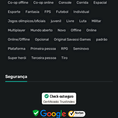
Co-op offline
Co-op online
Console
Corrida
Espacial
Esporte
Fantasia
FPS
Futebol
Individual
Jogos olímpicos/oficiais
juvenil
Livre
Luta
Militar
Multiplayer
Mundo aberto
Novo
Offline
Online
Online/Offline
Opcional
Original Savassi Games
padrão
Plataforma
Primeira pessoa
RPG
Seminovo
Super herói
Terceira pessoa
Tiro
Segurança
Check-out seguro
Certificado: Trustindex