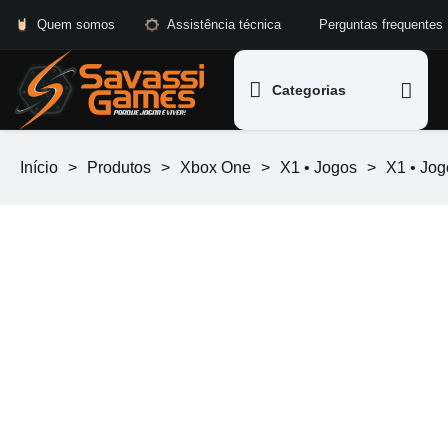
Quem somos
Assistência técnica
Perguntas frequentes
Categorias
Início
>
Produtos
>
Xbox One
>
X1 • Jogos
>
X1 • Jo