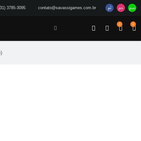
(31) 3785-3095
contato@savassigames.com.br
0
0
)