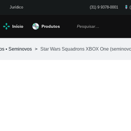
Jurídico
(31) 9 9378-0001
Início
Produtos
gos • Seminovos
>
Star Wars Squadrons XBOX One (seminovo