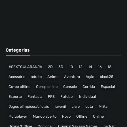
Categorias
#SEXTOULARANJA
2D
3D
10
12
14
16
18
Acessório
adulto
Anime
Aventura
Ação
black25
Co-op offline
Co-op online
Console
Corrida
Espacial
Esporte
Fantasia
FPS
Futebol
Individual
Jogos olímpicos/oficiais
juvenil
Livre
Luta
Militar
Multiplayer
Mundo aberto
Novo
Offline
Online
Online/Offline
Opcional
Original Savassi Games
padrão