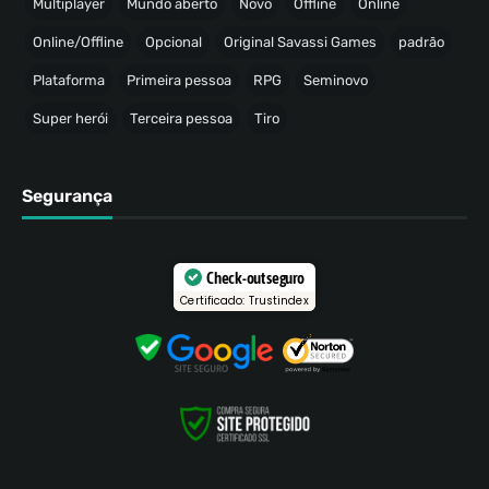
Multiplayer
Mundo aberto
Novo
Offline
Online
Online/Offline
Opcional
Original Savassi Games
padrão
Plataforma
Primeira pessoa
RPG
Seminovo
Super herói
Terceira pessoa
Tiro
Segurança
Check-out seguro
Certificado: Trustindex