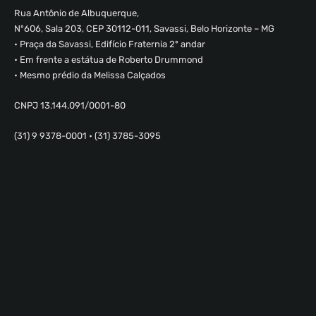
Rua Antônio de Albuquerque,
Nº606, Sala 203, CEP 30112-011, Savassi, Belo Horizonte – MG
• Praça da Savassi, Edifício Fraternia 2º andar
• Em frente a estátua de Roberto Drummond
• Mesmo prédio da Melissa Calçados
CNPJ 13.144.091/0001-80
(31) 9 9378-0001 • (31) 3785-3095