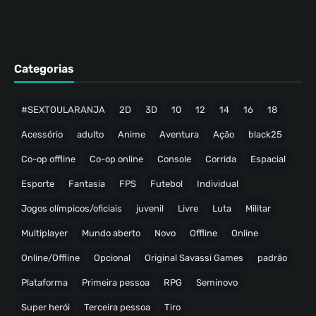
Categorias
#SEXTOULARANJA
2D
3D
10
12
14
16
18
Acessório
adulto
Anime
Aventura
Ação
black25
Co-op offline
Co-op online
Console
Corrida
Espacial
Esporte
Fantasia
FPS
Futebol
Individual
Jogos olímpicos/oficiais
juvenil
Livre
Luta
Militar
Multiplayer
Mundo aberto
Novo
Offline
Online
Online/Offline
Opcional
Original Savassi Games
padrão
Plataforma
Primeira pessoa
RPG
Seminovo
Super herói
Terceira pessoa
Tiro