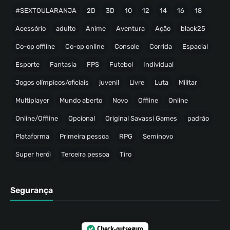
#SEXTOULARANJA
2D
3D
10
12
14
16
18
Acessório
adulto
Anime
Aventura
Ação
black25
Co-op offline
Co-op online
Console
Corrida
Espacial
Esporte
Fantasia
FPS
Futebol
Individual
Jogos olímpicos/oficiais
juvenil
Livre
Luta
Militar
Multiplayer
Mundo aberto
Novo
Offline
Online
Online/Offline
Opcional
Original Savassi Games
padrão
Plataforma
Primeira pessoa
RPG
Seminovo
Super herói
Terceira pessoa
Tiro
Segurança
Check-out seguro