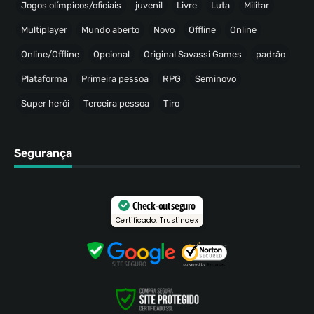
Jogos olímpicos/oficiais
juvenil
Livre
Luta
Militar
Multiplayer
Mundo aberto
Novo
Offline
Online
Online/Offline
Opcional
Original Savassi Games
padrão
Plataforma
Primeira pessoa
RPG
Seminovo
Super herói
Terceira pessoa
Tiro
Segurança
Check-out seguro
Certificado: Trustindex