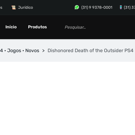
es
Jurídico
(31) 9 9378-0001
(31) 
Início
Produtos
4 • Jogos • Novos
>
Dishonored Death of the Outsider PS4