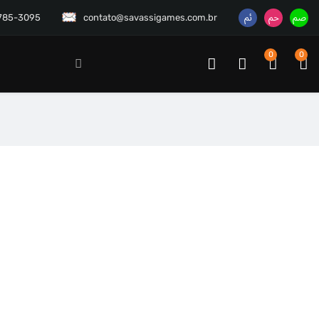
3785-3095
contato@savassigames.com.br
0
0