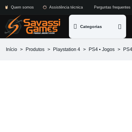
Quem somos
Assistência técnica
Perguntas frequentes
Categorias
Início
>
Produtos
>
Playstation 4
>
PS4 • Jogos
>
PS4