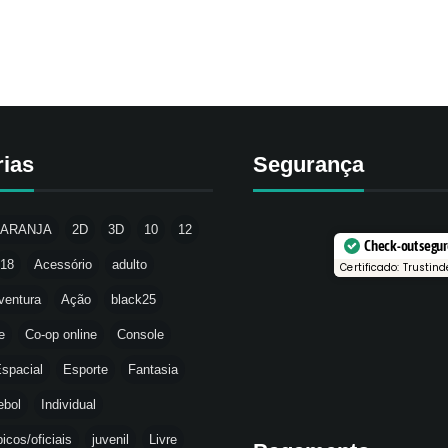
rias
Segurança
LARANJA
2D
3D
10
12
Check-out segu
18
Acessório
adulto
Certificado: Trustind
ventura
Ação
black25
e
Co-op online
Console
spacial
Esporte
Fantasia
ebol
Individual
icos/oficiais
juvenil
Livre