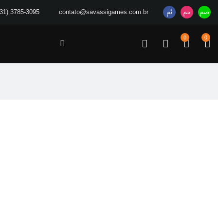
(31) 3785-3095
contato@savassigames.com.br
0
0