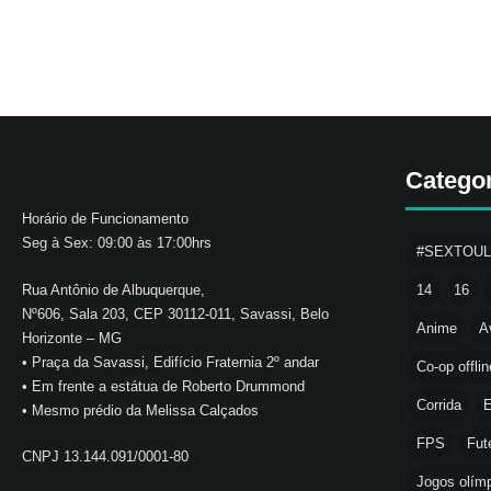
Catego
Horário de Funcionamento
Seg à Sex: 09:00 às 17:00hrs
#SEXTOU
Rua Antônio de Albuquerque,
14
16
Nº606, Sala 203, CEP 30112-011, Savassi, Belo
Anime
A
Horizonte – MG
• Praça da Savassi, Edifício Fraternia 2º andar
Co-op offlin
• Em frente a estátua de Roberto Drummond
Corrida
E
• Mesmo prédio da Melissa Calçados
FPS
Fut
CNPJ 13.144.091/0001-80
Jogos olímp