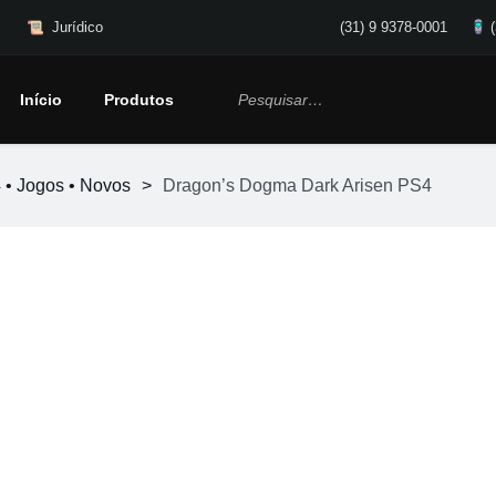
Jurídico
(31) 9 9378-0001
Início
Produtos
 • Jogos • Novos
>
Dragon’s Dogma Dark Arisen PS4