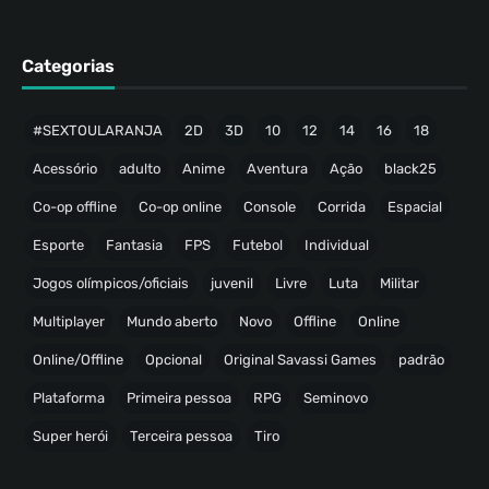
Categorias
#SEXTOULARANJA
2D
3D
10
12
14
16
18
Acessório
adulto
Anime
Aventura
Ação
black25
Co-op offline
Co-op online
Console
Corrida
Espacial
Esporte
Fantasia
FPS
Futebol
Individual
Jogos olímpicos/oficiais
juvenil
Livre
Luta
Militar
Multiplayer
Mundo aberto
Novo
Offline
Online
Online/Offline
Opcional
Original Savassi Games
padrão
Plataforma
Primeira pessoa
RPG
Seminovo
Super herói
Terceira pessoa
Tiro