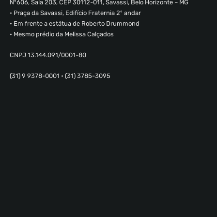
Nº606, Sala 203, CEP 30112-011, Savassi, Belo Horizonte – MG
• Praça da Savassi, Edifício Fraternia 2º andar
• Em frente a estátua de Roberto Drummond
• Mesmo prédio da Melissa Calçados
CNPJ 13.144.091/0001-80
(31) 9 9378-0001 • (31) 3785-3095