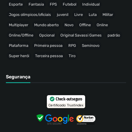
Esporte
Fantasia
FPS
Futebol
Individual
Jogos olímpicos/oficiais
juvenil
Livre
Luta
Militar
Multiplayer
Mundo aberto
Novo
Offline
Online
Online/Offline
Opcional
Original Savassi Games
padrão
Plataforma
Primeira pessoa
RPG
Seminovo
Super herói
Terceira pessoa
Tiro
Segurança
Check-out seguro
Certificado: Trustindex