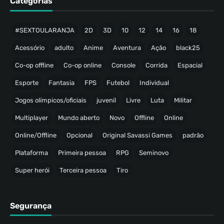
Categorias
#SEXTOULARANJA
2D
3D
10
12
14
16
18
Acessório
adulto
Anime
Aventura
Ação
black25
Co-op offline
Co-op online
Console
Corrida
Espacial
Esporte
Fantasia
FPS
Futebol
Individual
Jogos olímpicos/oficiais
juvenil
Livre
Luta
Militar
Multiplayer
Mundo aberto
Novo
Offline
Online
Online/Offline
Opcional
Original Savassi Games
padrão
Plataforma
Primeira pessoa
RPG
Seminovo
Super herói
Terceira pessoa
Tiro
Segurança