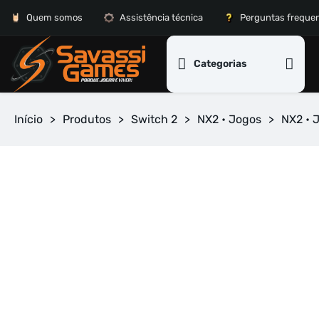
Quem somos
Assistência técnica
Perguntas freque
Categorias
Início
>
Produtos
>
Switch 2
>
NX2 • Jogos
>
NX2 • 