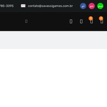
3785-3095
contato@savassigames.com.br
0
0