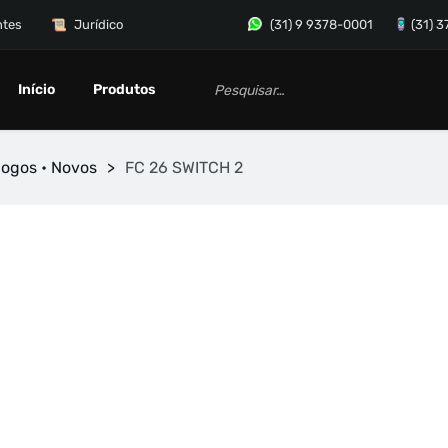
ntes
Jurídico
(31) 9 9378-0001
(31) 
Início
Produtos
Jogos • Novos
>
FC 26 SWITCH 2