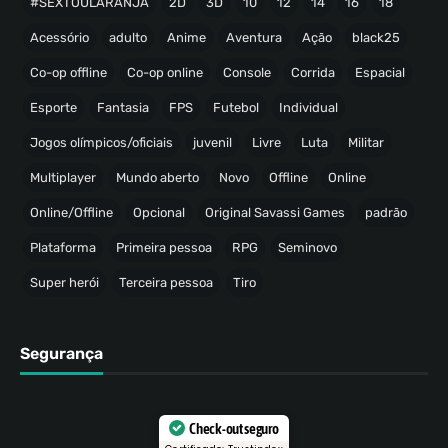
#SEXTOULARANJA
2D
3D
10
12
14
16
18
Acessório
adulto
Anime
Aventura
Ação
black25
Co-op offline
Co-op online
Console
Corrida
Espacial
Esporte
Fantasia
FPS
Futebol
Individual
Jogos olímpicos/oficiais
juvenil
Livre
Luta
Militar
Multiplayer
Mundo aberto
Novo
Offline
Online
Online/Offline
Opcional
Original Savassi Games
padrão
Plataforma
Primeira pessoa
RPG
Seminovo
Super herói
Terceira pessoa
Tiro
Segurança
Check-out seguro