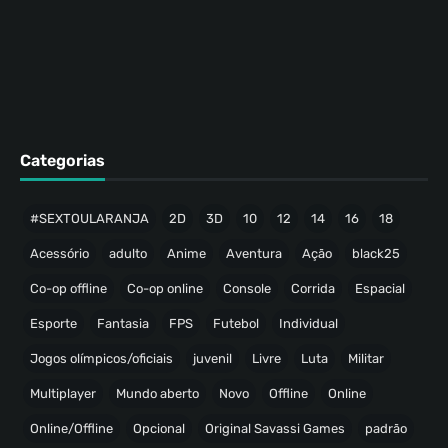
Categorias
#SEXTOULARANJA
2D
3D
10
12
14
16
18
Acessório
adulto
Anime
Aventura
Ação
black25
Co-op offline
Co-op online
Console
Corrida
Espacial
Esporte
Fantasia
FPS
Futebol
Individual
Jogos olímpicos/oficiais
juvenil
Livre
Luta
Militar
Multiplayer
Mundo aberto
Novo
Offline
Online
Online/Offline
Opcional
Original Savassi Games
padrão