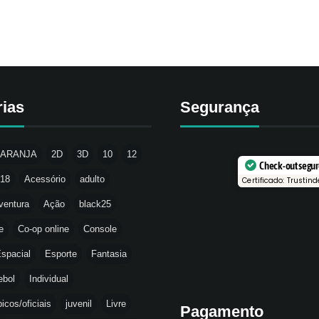
rias
Segurança
LARANJA
2D
3D
10
12
Check-out segu
18
Acessório
adulto
Certificado: Trustind
ventura
Ação
black25
e
Co-op online
Console
spacial
Esporte
Fantasia
ebol
Individual
icos/oficiais
juvenil
Livre
Pagamento