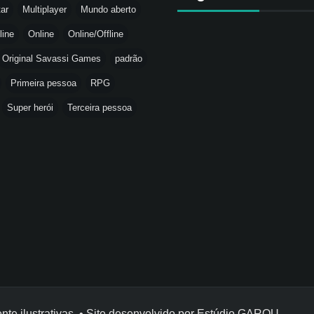
tar
Multiplayer
Mundo aberto
line
Online
Online/Offline
Original Savassi Games
padrão
Primeira pessoa
RPG
Super herói
Terceira pessoa
 ilustrativas. • Site desenvolvido por
Estúdio GAROU
.