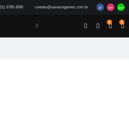
(31) 3785-3095
contato@savassigames.com.br
0
0