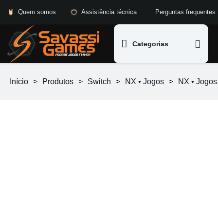
Quem somos
Assistência técnica
Perguntas frequentes
Categorias
Início
>
Produtos
>
Switch
>
NX • Jogos
>
NX • Jogos