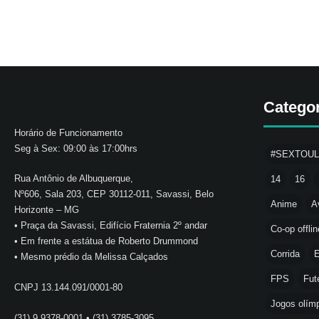
Catego
Horário de Funcionamento
Seg à Sex: 09:00 às 17:00hrs
#SEXTOU
Rua Antônio de Albuquerque,
14
16
Nº606, Sala 203, CEP 30112-011, Savassi, Belo
Anime
A
Horizonte – MG
• Praça da Savassi, Edifício Fraternia 2º andar
Co-op offlin
• Em frente a estátua de Roberto Drummond
Corrida
E
• Mesmo prédio da Melissa Calçados
FPS
Fut
CNPJ 13.144.091/0001-80
Jogos olímp
(31) 9 9378-0001 • (31) 3785-3095