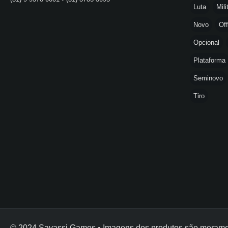
Luta
Mili
Novo
Off
Opcional
Plataforma
Seminovo
Tiro
© 2024 Savassi Games • Imagens dos produtos são meramente