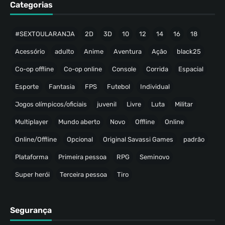
Categorias
#SEXTOULARANJA
2D
3D
10
12
14
16
18
Acessório
adulto
Anime
Aventura
Ação
black25
Co-op offline
Co-op online
Console
Corrida
Espacial
Esporte
Fantasia
FPS
Futebol
Individual
Jogos olímpicos/oficiais
juvenil
Livre
Luta
Militar
Multiplayer
Mundo aberto
Novo
Offline
Online
Online/Offline
Opcional
Original Savassi Games
padrão
Plataforma
Primeira pessoa
RPG
Seminovo
Super herói
Terceira pessoa
Tiro
Segurança