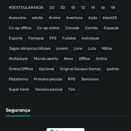
#SEXTOULARANJA
2D
3D
10
12
14
16
18
Acessório
adulto
Anime
Aventura
Ação
black25
Co-op offline
Co-op online
Console
Corrida
Espacial
Esporte
Fantasia
FPS
Futebol
Individual
Jogos olímpicos/oficiais
juvenil
Livre
Luta
Militar
Multiplayer
Mundo aberto
Novo
Offline
Online
Online/Offline
Opcional
Original Savassi Games
padrão
Plataforma
Primeira pessoa
RPG
Seminovo
Super herói
Terceira pessoa
Tiro
Segurança