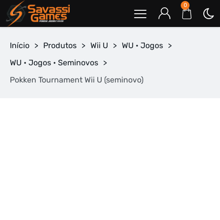
0
Início
>
Produtos
>
Wii U
>
WU • Jogos
>
WU • Jogos • Seminovos
>
Pokken Tournament Wii U (seminovo)