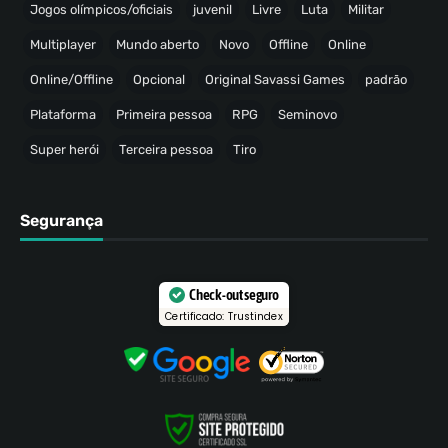
Jogos olímpicos/oficiais
juvenil
Livre
Luta
Militar
Multiplayer
Mundo aberto
Novo
Offline
Online
Online/Offline
Opcional
Original Savassi Games
padrão
Plataforma
Primeira pessoa
RPG
Seminovo
Super herói
Terceira pessoa
Tiro
Segurança
Check-out seguro
Certificado: Trustindex