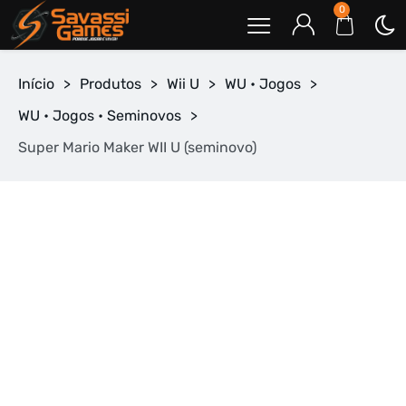
0
Início
>
Produtos
>
Wii U
>
WU • Jogos
>
WU • Jogos • Seminovos
>
Super Mario Maker WII U (seminovo)