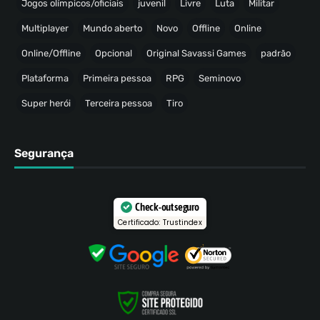
Jogos olímpicos/oficiais
juvenil
Livre
Luta
Militar
Multiplayer
Mundo aberto
Novo
Offline
Online
Online/Offline
Opcional
Original Savassi Games
padrão
Plataforma
Primeira pessoa
RPG
Seminovo
Super herói
Terceira pessoa
Tiro
Segurança
Check-out seguro
Certificado: Trustindex