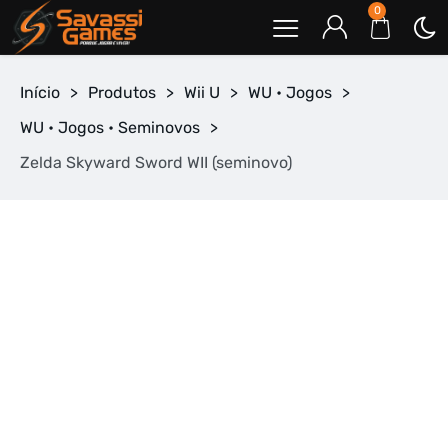
0
Início
>
Produtos
>
Wii U
>
WU • Jogos
>
WU • Jogos • Seminovos
>
Zelda Skyward Sword WII (seminovo)