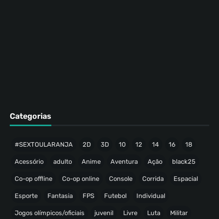
Categorias
#SEXTOULARANJA
2D
3D
10
12
14
16
18
Acessório
adulto
Anime
Aventura
Ação
black25
Co-op offline
Co-op online
Console
Corrida
Espacial
Esporte
Fantasia
FPS
Futebol
Individual
Jogos olímpicos/oficiais
juvenil
Livre
Luta
Militar