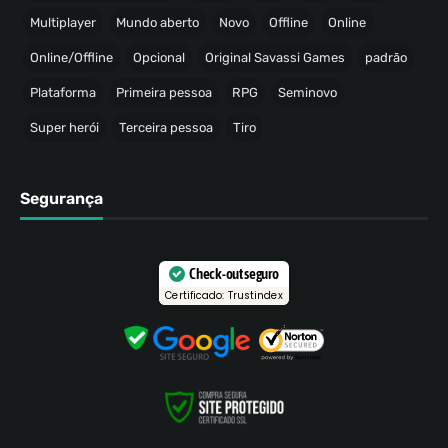
Multiplayer
Mundo aberto
Novo
Offline
Online
Online/Offline
Opcional
Original Savassi Games
padrão
Plataforma
Primeira pessoa
RPG
Seminovo
Super herói
Terceira pessoa
Tiro
Segurança
Check-out seguro
Certificado: Trustindex