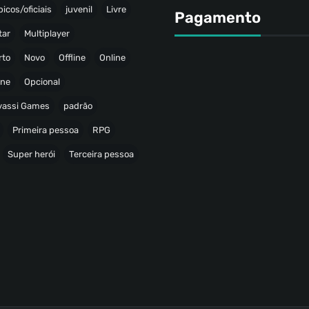
icos/oficiais
juvenil
Livre
Pagamento
tar
Multiplayer
rto
Novo
Offline
Online
ine
Opcional
avassi Games
padrão
Primeira pessoa
RPG
Super herói
Terceira pessoa