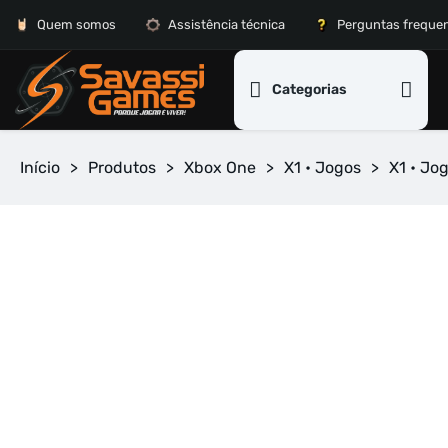
Quem somos
Assistência técnica
Perguntas freque
Categorias
Início
>
Produtos
>
Xbox One
>
X1 • Jogos
>
X1 • Jo