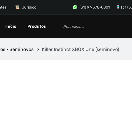
ntes
Jurídico
(31) 9 9378-0001
(31) 
Início
Produtos
gos • Seminovos
>
Killer Instinct XBOX One (seminovo)