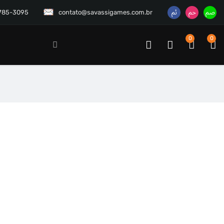
3785-3095
contato@savassigames.com.br
0
0