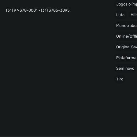
Jogos olímp
(31) 9 9378-0001 • (31) 3785-3095
Luta
Mili
Mundo abe
Online/Offl
Original S
Plataforma
Seminovo
Tiro