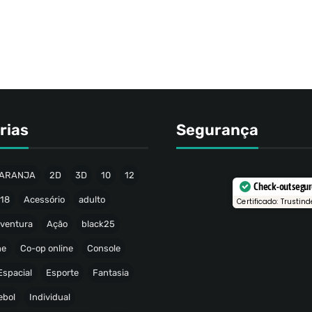
rias
Segurança
ARANJA
2D
3D
10
12
Check-out segu
18
Acessório
adulto
Certificado: Trustind
ventura
Ação
black25
ne
Co-op online
Console
Espacial
Esporte
Fantasia
ebol
Individual