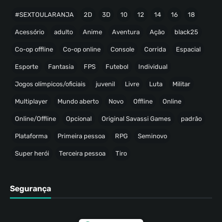
#SEXTOULARANJA
2D
3D
10
12
14
16
18
Acessório
adulto
Anime
Aventura
Ação
black25
Co-op offline
Co-op online
Console
Corrida
Espacial
Esporte
Fantasia
FPS
Futebol
Individual
Jogos olímpicos/oficiais
juvenil
Livre
Luta
Militar
Multiplayer
Mundo aberto
Novo
Offline
Online
Online/Offline
Opcional
Original Savassi Games
padrão
Plataforma
Primeira pessoa
RPG
Seminovo
Super herói
Terceira pessoa
Tiro
Segurança