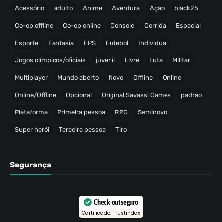
Acessório
adulto
Anime
Aventura
Ação
black25
Co-op offline
Co-op online
Console
Corrida
Espacial
Esporte
Fantasia
FPS
Futebol
Individual
Jogos olímpicos/oficiais
juvenil
Livre
Luta
Militar
Multiplayer
Mundo aberto
Novo
Offline
Online
Online/Offline
Opcional
Original Savassi Games
padrão
Plataforma
Primeira pessoa
RPG
Seminovo
Super herói
Terceira pessoa
Tiro
Segurança
Check-out seguro
Certificado: Trustindex