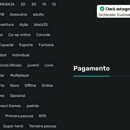
ARANJA
2D
3D
10
12
Check-out segu
18
Acessório
adulto
Certificado: Trustind
ventura
Ação
black25
ne
Co-op online
Console
Espacial
Esporte
Fantasia
ebol
Individual
icos/oficiais
juvenil
Livre
Pagamento
tar
Multiplayer
rto
Novo
Offline
Online
ine
Opcional
avassi Games
padrão
Primeira pessoa
RPG
Super herói
Terceira pessoa