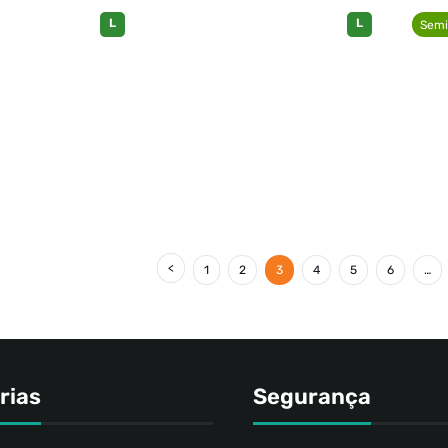
L
L
Semi
1
2
3
4
5
6
…
rias
Segurança