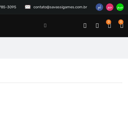
3785-3095
contato@savassigames.com.br
0
0