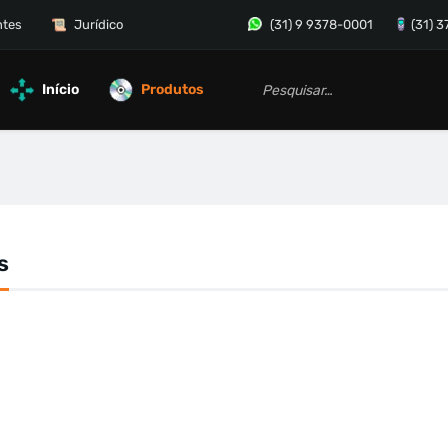
ntes
Jurídico
(31) 9 9378-0001
(31) 
Início
Produtos
s