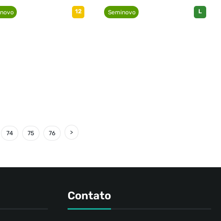
12
L
novo
Seminovo
74
75
76
Contato