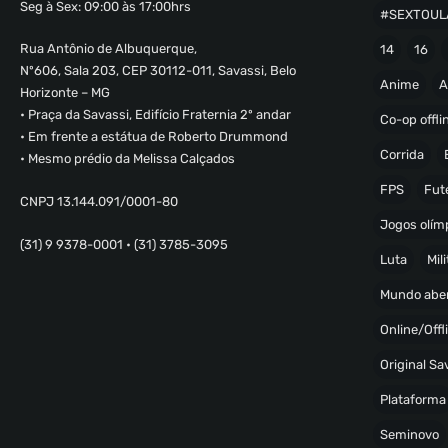
Seg à Sex: 09:00 às 17:00hrs
#SEXTOUL
Rua Antônio de Albuquerque,
14
16
Nº606, Sala 203, CEP 30112-011, Savassi, Belo
Anime
A
Horizonte – MG
• Praça da Savassi, Edifício Fraternia 2º andar
Co-op offli
• Em frente a estátua de Roberto Drummond
Corrida
• Mesmo prédio da Melissa Calçados
FPS
Fut
CNPJ 13.144.091/0001-80
Jogos olímp
(31) 9 9378-0001 • (31) 3785-3095
Luta
Mili
Mundo abe
Online/Offl
Original S
Plataforma
Seminovo