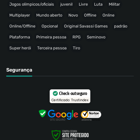
Jogos olímpicos/oficiais
juvenil
Livre
Luta
Militar
Multiplayer
Mundo aberto
Novo
Offline
Online
Online/Offline
Opcional
Original Savassi Games
padrão
Plataforma
Primeira pessoa
RPG
Seminovo
Super herói
Terceira pessoa
Tiro
Segurança
Check-out seguro
Certificado: Trustindex