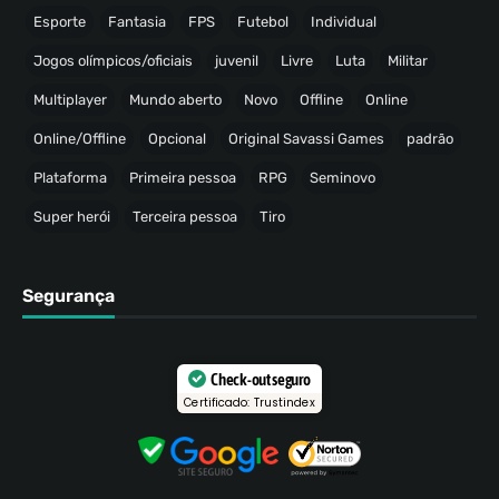
Esporte
Fantasia
FPS
Futebol
Individual
Jogos olímpicos/oficiais
juvenil
Livre
Luta
Militar
Multiplayer
Mundo aberto
Novo
Offline
Online
Online/Offline
Opcional
Original Savassi Games
padrão
Plataforma
Primeira pessoa
RPG
Seminovo
Super herói
Terceira pessoa
Tiro
Segurança
Check-out seguro
Certificado: Trustindex